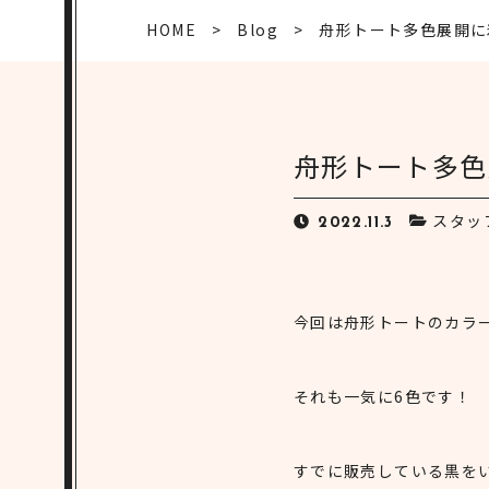
HOME
Blog
舟形トート多色展開に
舟形トート多色
スタッ
2022.11.3
今回は舟形トートのカラ
それも一気に6色です！
すでに販売している黒を